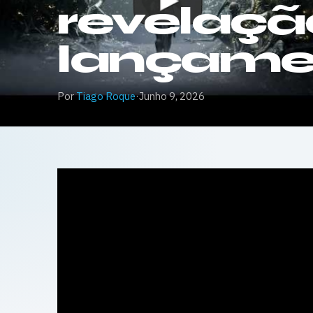
revelaçã
lançame
Por
Tiago Roque
·
Junho 9, 2026