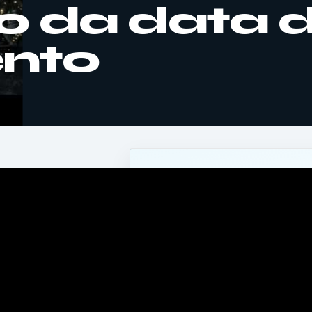
o da data 
nto