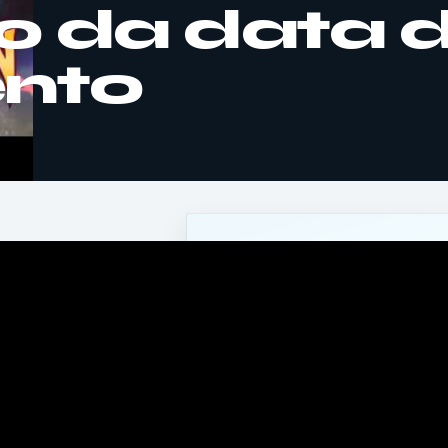
o da data 
nto