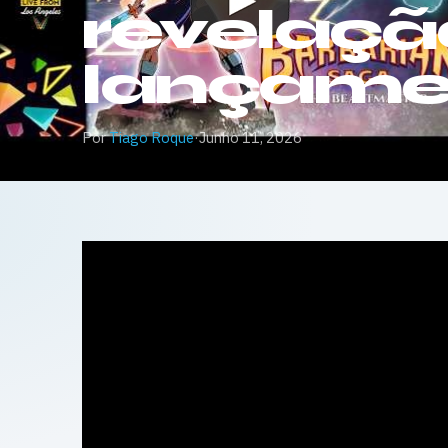
revelaçã
lançame
Por
Tiago Roque
·
Junho 11, 2026