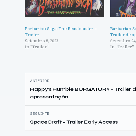
Barbarian Saga: The Beastmaster –
Barbarian S
Trailer
Trailer de 
Setembro 8, 2023
Setembro 24,
In "Trailer"
In "Trailer"
Navegação
ANTERIOR
de
Happy’s Humble BURGATORY – Trailer 
apresentação
artigos
SEGUINTE
SpaceCraft – Trailer Early Access