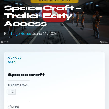
SpaceCraft –
Trailer Early
Access
Por
Tiago Roque
·
Junho 11, 2026
FICHA DO
JOGO
Spacecraft
PLATAFORMAS
PC
GÉNERO