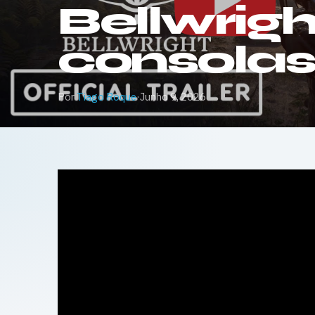
Bellwright
consola
Por
Tiago Roque
·
Junho 9, 2026