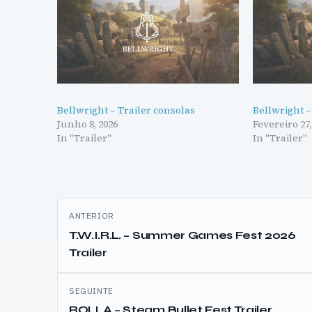
Bellwright – Trailer consolas
Bellwright –
Junho 8, 2026
Fevereiro 27,
In "Trailer"
In "Trailer"
Navegação
ANTERIOR
de
T.W.I.R.L. – Summer Games Fest 2026
Trailer
artigos
SEGUINTE
ROLLA – Steam Bullet Fest Trailer