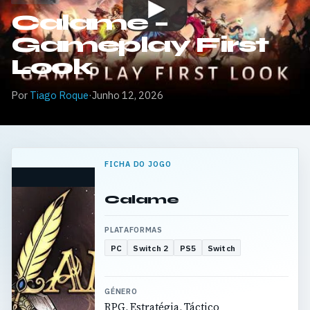
Calame –
Gameplay First
Look
Por
Tiago Roque
·
Junho 12, 2026
FICHA DO JOGO
Calame
PLATAFORMAS
PC
Switch 2
PS5
Switch
GÉNERO
RPG, Estratégia, Táctico