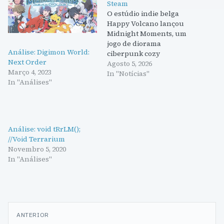
Steam
O estúdio indie belga
Happy Volcano lançou
Midnight Moments, um
jogo de diorama
Análise: Digimon World:
ciberpunk cozy
Next Order
disponível agora na
Agosto 5, 2026
Março 4, 2023
Steam. O jogo oferece uma
In "Notícias"
In "Análises"
experiência de sandbox
sem pressão, onde os
jogadores podem criar e
personalizar os seus
próprios mundos
Análise: void tRrLM();
ciberpunk.
//Void Terrarium
Novembro 5, 2020
In "Análises"
Navegação
ANTERIOR