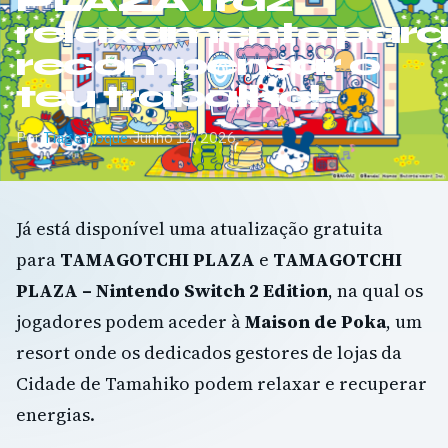
PLAZA traz
relaxamento par
recompensar o
teu trabalho!
Por
Tiago Roque
·
Junho 12, 2026
Já está disponível uma atualização gratuita
para
TAMAGOTCHI PLAZA
e
TAMAGOTCHI
PLAZA – Nintendo Switch 2 Edition
, na qual os
jogadores podem aceder à
Maison de Poka
, um
resort onde os dedicados gestores de lojas da
Cidade de Tamahiko podem relaxar e recuperar
energias.