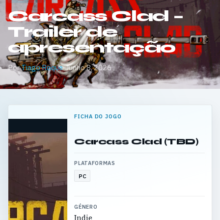
Carcass Clad –
Trailer de
apresentação
Por
Tiago Roque
·
Junho 8, 2026
FICHA DO JOGO
Carcass Clad (TBD)
PLATAFORMAS
PC
GÉNERO
Indie