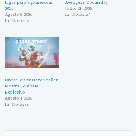
Jogos para a gamescom
Avengers: Doomsday
2026
Julho 21, 2026
Agosto 6, 2026
In "Notícias"
In "Notícias"
DroneTanks: Novo Trailer
Mostra Combate
Explosivo
Agosto 4, 2026
In "Notícias"
Navegação