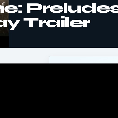
e: Preludes
 Trailer