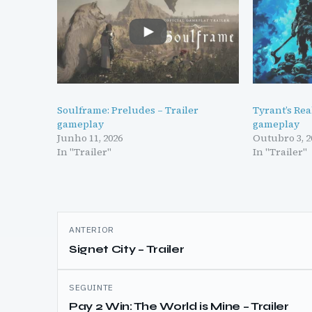
Soulframe: Preludes – Trailer
Tyrant’s Rea
gameplay
gameplay
Junho 11, 2026
Outubro 3, 2
In "Trailer"
In "Trailer"
Navegação
ANTERIOR
de
Signet City – Trailer
artigos
SEGUINTE
Pay 2 Win: The World is Mine – Trailer