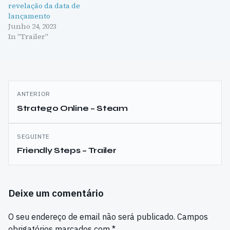
revelação da data de
lançamento
Junho 24, 2023
In "Trailer"
Navegação
ANTERIOR
de
Stratego Online – Steam
artigos
SEGUINTE
Friendly Steps – Trailer
Deixe um comentário
O seu endereço de email não será publicado.
Campos
obrigatórios marcados com
*