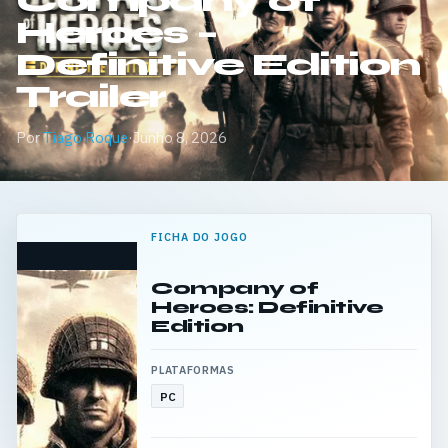
Company of
Heroes –
Definitive Edition
Trailer
Por
Tiago Roque
·
Junho 8, 2026
FICHA DO JOGO
Company of
Heroes: Definitive
Edition
PLATAFORMAS
PC