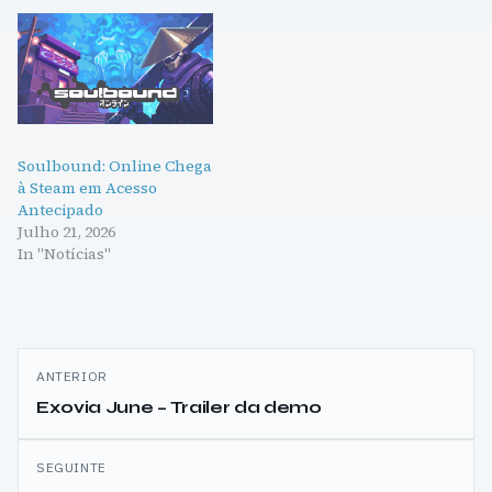
Soulbound: Online Chega
à Steam em Acesso
Antecipado
Julho 21, 2026
In "Notícias"
Navegação
ANTERIOR
de
Exovia June – Trailer da demo
artigos
SEGUINTE