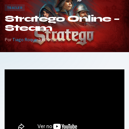
TRAILER
Stratego Online –
Steam
Por
Tiago Roque
·
Junho 8, 2026