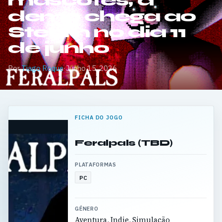
mascotes; a
demo chega ao
Steam no dia 11
de junho
Por
Tiago Roque
·
Junho 15, 2026
FICHA DO JOGO
Feralpals (TBD)
PLATAFORMAS
PC
GÉNERO
Aventura, Indie, Simulação