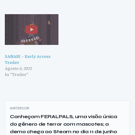
SANABI – Early Access
Trailer
Agosto 6, 2022
In "Trailer"
Navegação
ANTERIOR
de
Conheçam FERALPALS, uma visão única
do gênero de terror com mascotes; a
artigos
demo chega ao Steam no dia 11 de junho