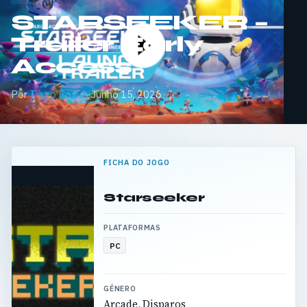
STARSEEKER –
Trailer Early
Access
Por
Tiago Roque
·
Junho 15, 2026
FICHA DO JOGO
Starseeker
PLATAFORMAS
PC
GÉNERO
Arcade, Disparos