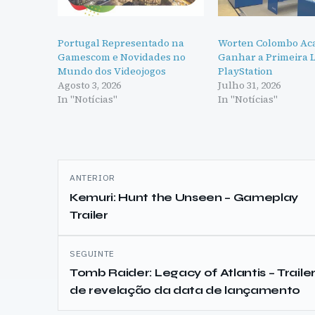
Portugal Representado na
Worten Colombo Ac
Gamescom e Novidades no
Ganhar a Primeira Lo
Mundo dos Videojogos
PlayStation
Agosto 3, 2026
Julho 31, 2026
In "Notícias"
In "Notícias"
Navegação
ANTERIOR
de
Kemuri: Hunt the Unseen – Gameplay
Trailer
artigos
SEGUINTE
Tomb Raider: Legacy of Atlantis – Traile
de revelação da data de lançamento