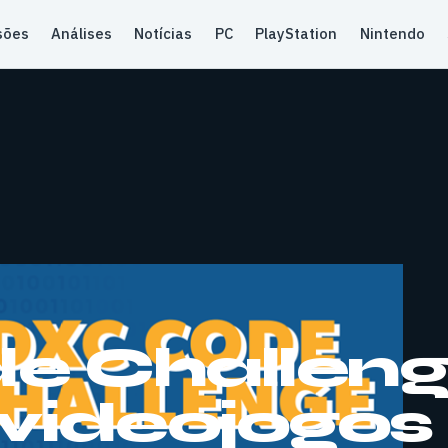
sões
Análises
Notícias
PC
PlayStation
Nintendo
e Challen
videojogos