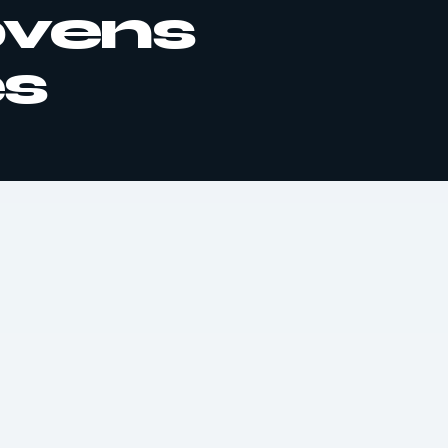
ovens
es