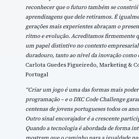
reconhecer que o futuro também se constrói a
aprendizagens que dele retiramos. É igualm
gerações mais experientes abraçam o prese
ritmo e evolução. Acreditamos firmemente 
um papel distintivo no contexto empresaria
duradouro, tanto ao nível da inovação com
Carlota Guedes Figueiredo, Marketing & 
Portugal
“Criar um jogo é uma das formas mais poder
programação – e o DXC Code Challenge garant
centenas de jovens portugueses todos os anos
Outro sinal encorajador é a crescente partic
Quando a tecnologia é abordada de forma inter
mostram que o caminho para a igualdade pa