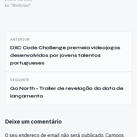
In "Notícias"
Navegação
ANTERIOR
de
DXC Code Challenge premeia videojogos
desenvolvidos por jovens talentos
artigos
portugueses
SEGUINTE
Go North – Trailer de revelação da data de
lançamento
Deixe um comentário
O seu endereço de email não será publicado.
Campos