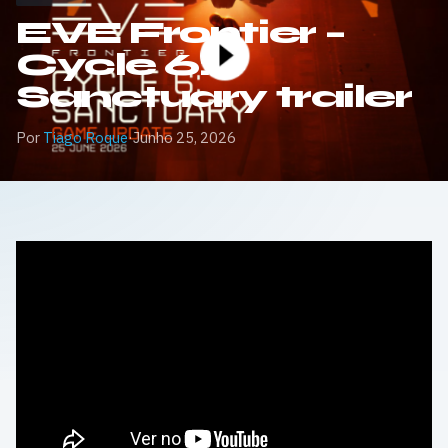
EVE Frontier –
Cycle 6:
Sanctuary trailer
Por
Tiago Roque
·
Junho 25, 2026