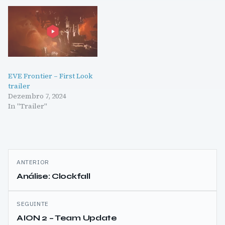
EVE Frontier – First Look
trailer
Dezembro 7, 2024
In "Trailer"
Navegação
ANTERIOR
de
Análise: Clockfall
artigos
SEGUINTE
AION 2 – Team Update