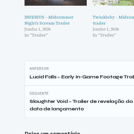
INFERIUS – Midsummer
Twinkleby – Mids
Night’s Scream Trailer
trailer
Junho 1, 2026
Junho 1, 2026
In "Trailer"
In "Trailer"
Navegação
ANTERIOR
de
Lucid Falls – Early In-Game Footage Trai
artigos
SEGUINTE
Slaughter Void – Trailer de revelação da
data de lançamento
Deixe um comentário