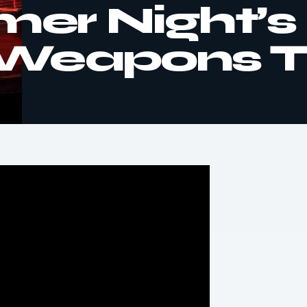
er Night’s
Weapons Tr