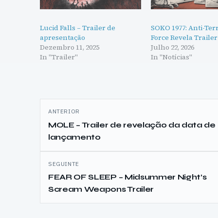
Lucid Falls – Trailer de
SOKO 1977: Anti-Ter
apresentação
Force Revela Trailer
Dezembro 11, 2025
Julho 22, 2026
In "Trailer"
In "Notícias"
Navegação
ANTERIOR
de
MOLE – Trailer de revelação da data de
lançamento
artigos
SEGUINTE
FEAR OF SLEEP – Midsummer Night’s
Scream Weapons Trailer