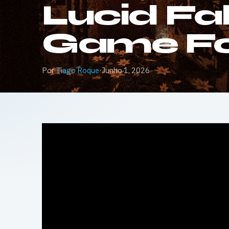
Lucid Fall
Game Foo
Por
Tiago Roque
·
Junho 1, 2026