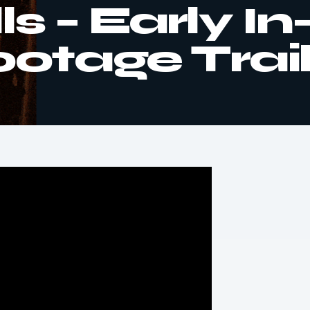
s – Early In
tage Trail