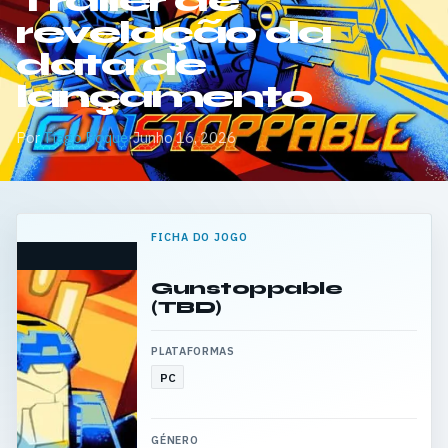
Trailer de
revelação da
data de
lançamento
Por
Tiago Roque
·
Junho 16, 2026
FICHA DO JOGO
Gunstoppable
(TBD)
PLATAFORMAS
PC
GÉNERO