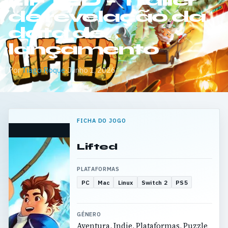
LIFTED – Trailer
de revelação da
data de
lançamento
Por
Tiago Roque
·
Junho 1, 2026
FICHA DO JOGO
Lifted
PLATAFORMAS
PC
Mac
Linux
Switch 2
PS5
GÉNERO
Aventura, Indie, Plataformas, Puzzle