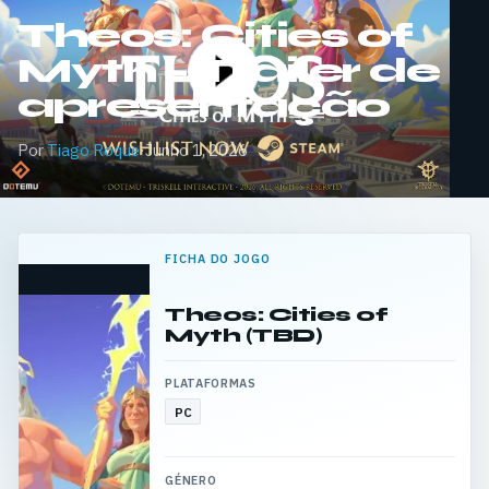
Theos: Cities of
Myth – Trailer de
apresentação
Por
Tiago Roque
·
Junho 1, 2026
FICHA DO JOGO
Theos: Cities of
Myth (TBD)
PLATAFORMAS
PC
GÉNERO