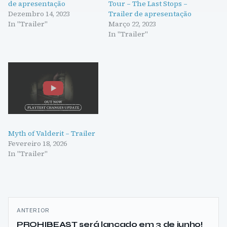
de apresentação
Tour – The Last Stops –
Dezembro 14, 2023
Trailer de apresentação
In "Trailer"
Março 22, 2023
In "Trailer"
Myth of Valderit – Trailer
Fevereiro 18, 2026
In "Trailer"
Navegação
ANTERIOR
de
PROHIBEAST será lançado em 3 de junho!