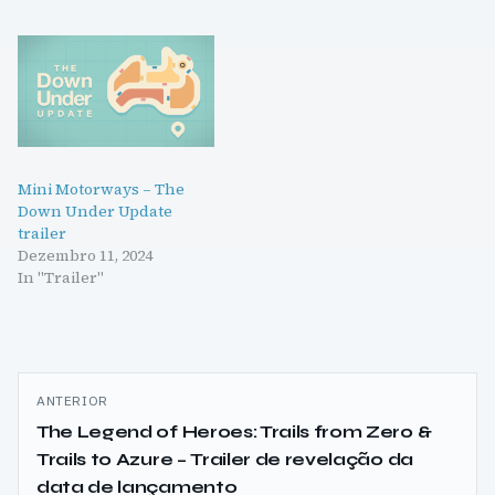
Mini Motorways – The
Down Under Update
trailer
Dezembro 11, 2024
In "Trailer"
Navegação
ANTERIOR
de
The Legend of Heroes: Trails from Zero &
Trails to Azure – Trailer de revelação da
artigos
data de lançamento