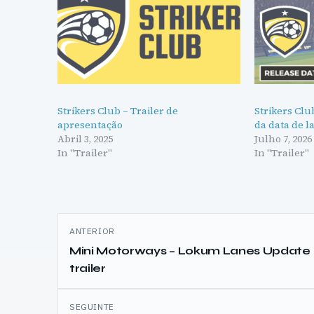
Strikers Club – Trailer de
Strikers Clu
apresentação
da data de 
Abril 3, 2025
Julho 7, 2026
In "Trailer"
In "Trailer"
Navegação
ANTERIOR
de
Mini Motorways – Lokum Lanes Update
trailer
artigos
SEGUINTE