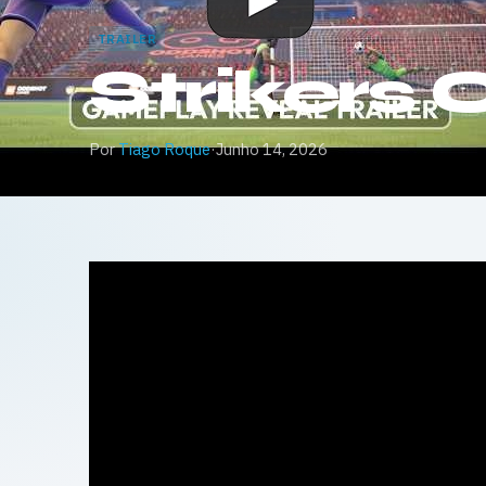
TRAILER
Strikers C
Por
Tiago Roque
·
Junho 14, 2026