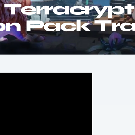
 Terracrypt
n Pack Trai