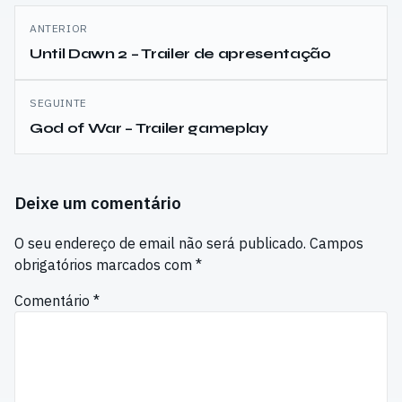
Navegação
ANTERIOR
de
Until Dawn 2 – Trailer de apresentação
artigos
SEGUINTE
God of War – Trailer gameplay
Deixe um comentário
O seu endereço de email não será publicado.
Campos
obrigatórios marcados com
*
Comentário
*