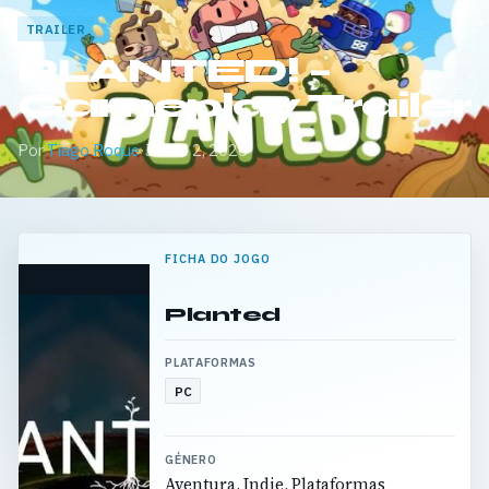
TRAILER
PLANTED! –
Gameplay Trailer
Por
Tiago Roque
·
Junho 2, 2026
FICHA DO JOGO
Planted
PLATAFORMAS
PC
GÉNERO
Aventura, Indie, Plataformas