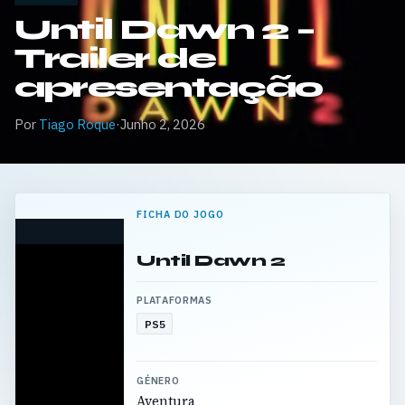
Until Dawn 2 –
Trailer de
apresentação
Por
Tiago Roque
·
Junho 2, 2026
FICHA DO JOGO
Until Dawn 2
PLATAFORMAS
PS5
GÉNERO
Aventura