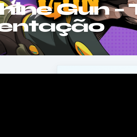
ine Gun – T
sentação