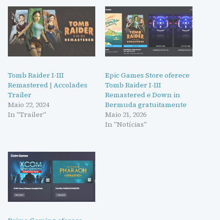
Tomb Raider I-III
Epic Games Store oferece
Remastered | Accolades
Tomb Raider I-III
Trailer
Remastered e Down in
Maio 22, 2024
Bermuda gratuitamente
In "Trailer"
Maio 21, 2026
In "Notícias"