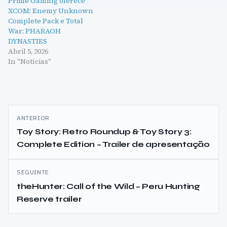
Prime Gaming oferece
XCOM: Enemy Unknown
Complete Pack e Total
War: PHARAOH
DYNASTIES
Abril 5, 2026
In "Notícias"
Navegação
ANTERIOR
de
Toy Story: Retro Roundup & Toy Story 3:
Complete Edition – Trailer de apresentação
artigos
SEGUINTE
theHunter: Call of the Wild – Peru Hunting
Reserve trailer