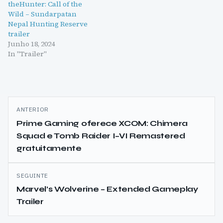
theHunter: Call of the
Wild – Sundarpatan
Nepal Hunting Reserve
trailer
Junho 18, 2024
In "Trailer"
Navegação
ANTERIOR
de
Prime Gaming oferece XCOM: Chimera
Squad e Tomb Raider I–VI Remastered
artigos
gratuitamente
SEGUINTE
Marvel’s Wolverine – Extended Gameplay
Trailer