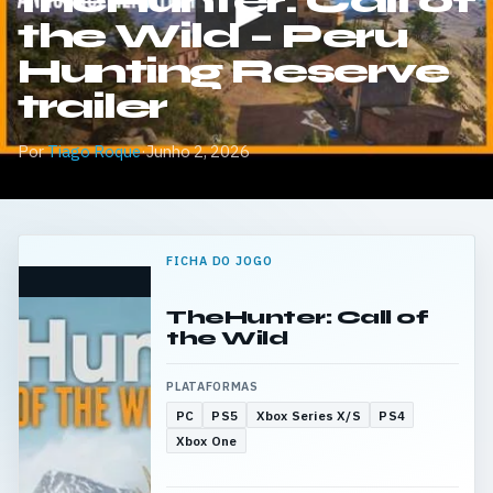
theHunter: Call of
the Wild – Peru
Hunting Reserve
trailer
Por
Tiago Roque
·
Junho 2, 2026
FICHA DO JOGO
TheHunter: Call of
the Wild
PLATAFORMAS
PC
PS5
Xbox Series X/S
PS4
Xbox One