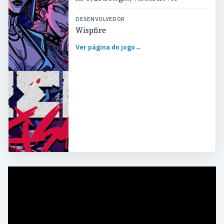
DESENVOLVEDOR
Wispfire
Ver página do jogo
→