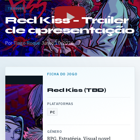
TRAILER
Red Kiss – Trailer
de apresentação
Por
Tiago Roque
·
Junho 10, 2026
FICHA DO JOGO
Red Kiss (TBD)
PLATAFORMAS
PC
GÉNERO
RPG, Estratégia, Visual novel