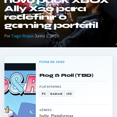
novo pack XBOX
Ally X20 para
redefinir o
gaming portátil
Por
Tiago Roque
·
Junho 1, 2026
FICHA DO JOGO
Rog & Roll (TBD)
PLATAFORMAS
PC
Android
iOS
GÉNERO
Indie, Plataformas