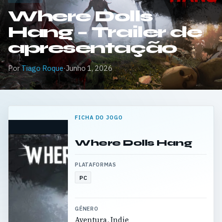
Where Dolls
Hang – Trailer de
apresentação
Por
Tiago Roque
·
Junho 1, 2026
FICHA DO JOGO
Where Dolls Hang
PLATAFORMAS
PC
GÉNERO
Aventura, Indie