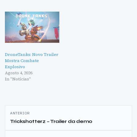
DroneTanks: Novo Trailer
Mostra Combate
Explosivo
Agosto 4, 2026
In "Notícias"
Navegação
ANTERIOR
de
Trickshotterz – Trailer da demo
artigos