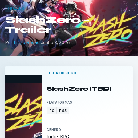
TRAILER
SlashZero –
Trailer
Por
Tiago Roque
·
Junho 8, 2026
FICHA DO JOGO
SlashZero (TBD)
PLATAFORMAS
PC
PS5
GÉNERO
Indie, RPG