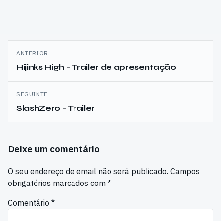
Navegação
ANTERIOR
de
Hijinks High – Trailer de apresentação
artigos
SEGUINTE
SlashZero – Trailer
Deixe um comentário
O seu endereço de email não será publicado.
Campos
obrigatórios marcados com
*
Comentário
*