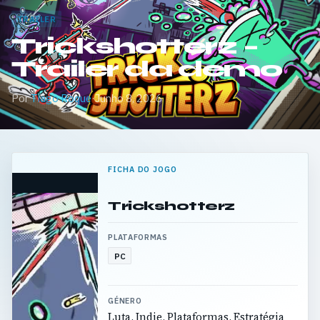
TRAILER
Trickshotterz –
Trailer da demo
Por
Tiago Roque
·
Junho 8, 2026
FICHA DO JOGO
Trickshotterz
PLATAFORMAS
PC
GÉNERO
Luta, Indie, Plataformas, Estratégia