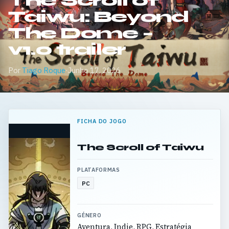
The Scroll of
Taiwu: Beyond
The Dome –
v1.0 trailer
Por
Tiago Roque
·
Junho 17, 2026
FICHA DO JOGO
The Scroll of Taiwu
PLATAFORMAS
PC
GÉNERO
Aventura, Indie, RPG, Estratégia