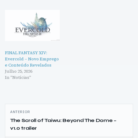
FINAL FANTASY XIV:
Evercold – Novo Emprego
e Conteúdo Revelados
Julho 25, 2026
In "Notícias"
Navegação
ANTERIOR
de
The Scroll of Taiwu: Beyond The Dome –
v1.0 trailer
artigos