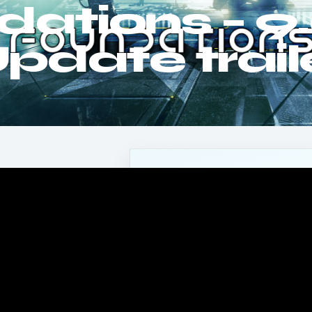
dations – 9
pdate trail