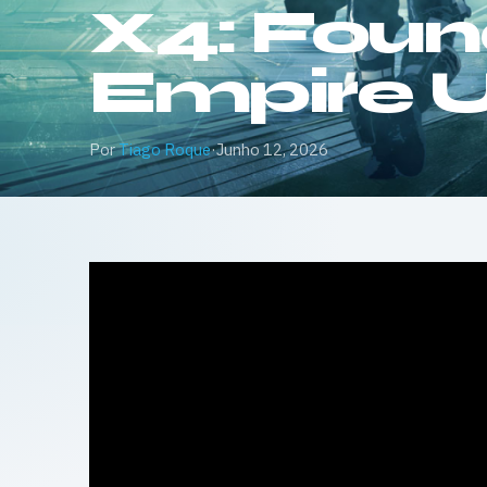
X4: Foun
Empire U
Por
Tiago Roque
·
Junho 12, 2026