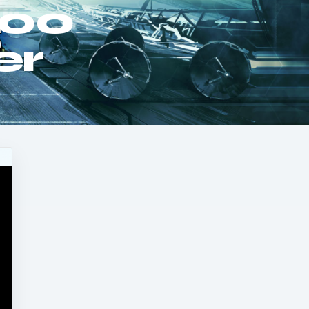
.00
er