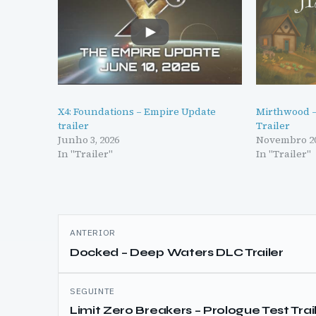
X4: Foundations – Empire Update
Mirthwood –
trailer
Trailer
Junho 3, 2026
Novembro 20
In "Trailer"
In "Trailer"
Navegação
ANTERIOR
de
Docked – Deep Waters DLC Trailer
artigos
SEGUINTE
Limit Zero Breakers – Prologue Test Trai