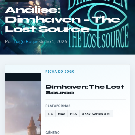
Análise:
Dimhaven – The
Lost Source
Por
Tiago Roque
·
Julho 1, 2026
FICHA DO JOGO
Dimhaven: The Lost
Source
PLATAFORMAS
PC
Mac
PS5
Xbox Series X/S
GÉNERO