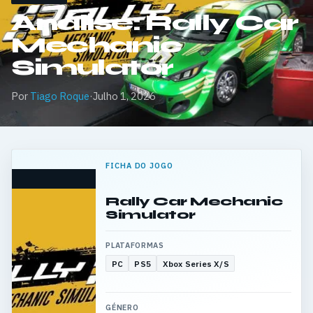
Análise: Rally Car
Mechanic
Simulator
Por
Tiago Roque
·
Julho 1, 2026
FICHA DO JOGO
Rally Car Mechanic
Simulator
PLATAFORMAS
PC
PS5
Xbox Series X/S
GÉNERO