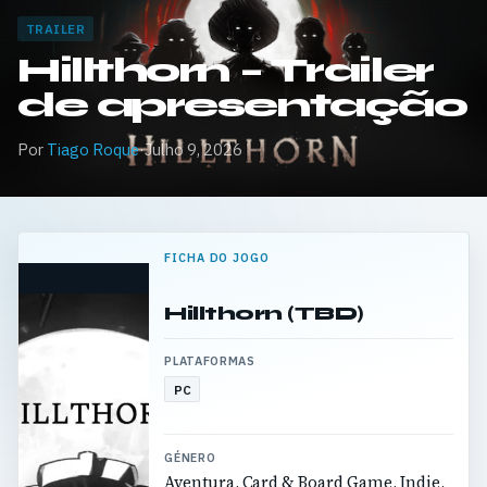
TRAILER
Hillthorn – Trailer
de apresentação
Por
Tiago Roque
·
Julho 9, 2026
FICHA DO JOGO
Hillthorn (TBD)
PLATAFORMAS
PC
GÉNERO
Aventura, Card & Board Game, Indie,