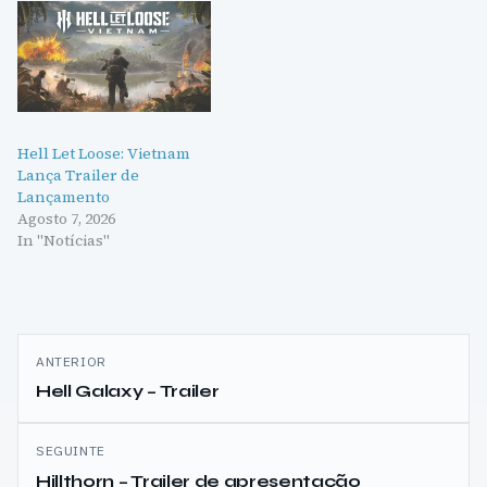
Hell Let Loose: Vietnam
Lança Trailer de
Lançamento
Agosto 7, 2026
In "Notícias"
Navegação
ANTERIOR
de
Hell Galaxy – Trailer
artigos
SEGUINTE
Hillthorn – Trailer de apresentação