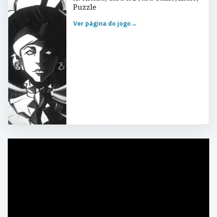
Puzzle
Ver página do jogo
→