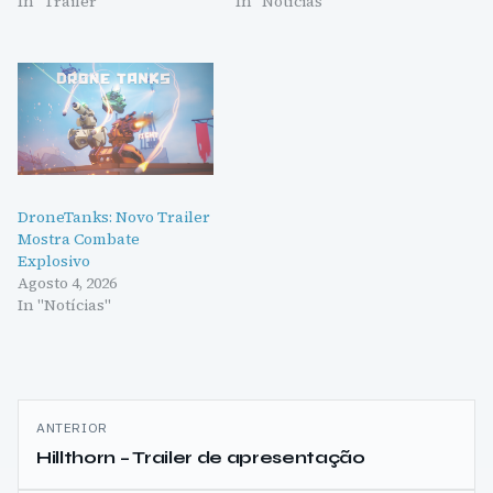
In "Trailer"
In "Notícias"
DroneTanks: Novo Trailer
Mostra Combate
Explosivo
Agosto 4, 2026
In "Notícias"
Navegação
ANTERIOR
de
Hillthorn – Trailer de apresentação