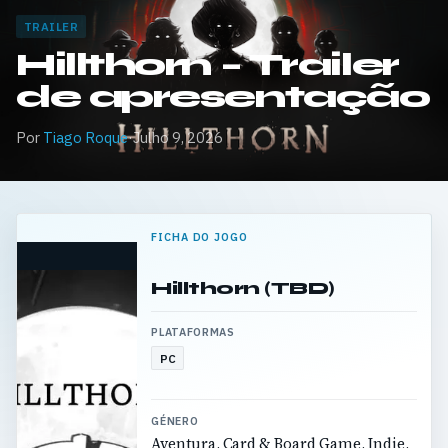
TRAILER
Hillthorn – Trailer
de apresentação
Por
Tiago Roque
·
Julho 9, 2026
FICHA DO JOGO
Hillthorn (TBD)
PLATAFORMAS
PC
GÉNERO
Aventura, Card & Board Game, Indie,