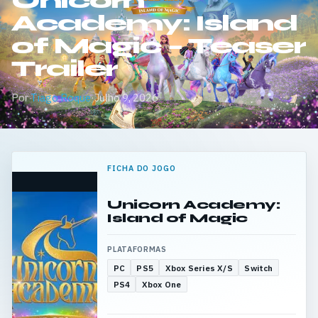
Unicorn
Academy: Island
of Magic – Teaser
Trailer
Por
Tiago Roque
·
Julho 9, 2026
FICHA DO JOGO
Unicorn Academy:
Island of Magic
PLATAFORMAS
PC
PS5
Xbox Series X/S
Switch
PS4
Xbox One