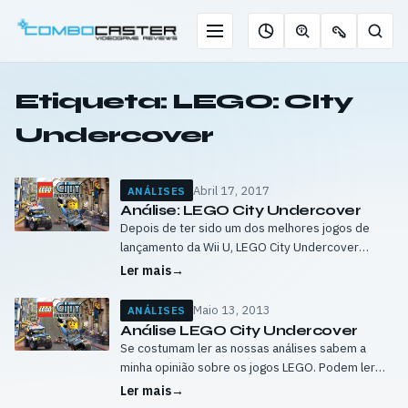
Saltar
para
Menu
Pesqu
Roleta
Descobrir
Ofertas
o
de
jogos
de
conteúdo
jogos
com
chaves
Etiqueta:
LEGO: CIty
IA
Undercover
Abril 17, 2017
ANÁLISES
Análise: LEGO City Undercover
Depois de ter sido um dos melhores jogos de
lançamento da Wii U, LEGO City Undercover
chega agora às restantes consolas e PC. Podem
Ler mais
→
ficar com a análise…
Maio 13, 2013
ANÁLISES
Análise LEGO City Undercover
Se costumam ler as nossas análises sabem a
minha opinião sobre os jogos LEGO. Podem ler
aliás a nossa análise ao LEGO City Undercover:
Ler mais
→
The Chase Begins aqui para…