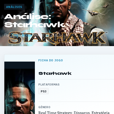
ANÁLISES
Análise:
Starhawk
Por
Tiago Roque
·
Março 22, 2012
FICHA DO JOGO
Starhawk
PLATAFORMAS
PS3
GÉNERO
Real Time Strategy, Disparos, Estratégia