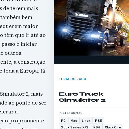
s de terem mais
o também bem
 requerem maior
o têm que ir até ao
 passo é iniciar
de outros
mente, a construção
 toda a Europa. Já
FICHA DO JOGO
Simulator 2, mais
Euro Truck
Simulator 2
ndo ao ponto de ser
lerar a
PLATAFORMAS
ução propriamente
PC
Mac
Linux
PS5
Xbox Series X/S
PS4
Xbox One