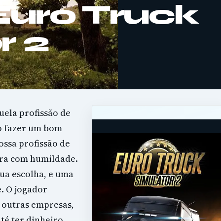
Euro Truck
r 2
uela profissão de
go fazer um bom
ossa profissão de
ura com humildade.
ua escolha, e uma
 O jogador
 outras empresas,
té ter dinheiro