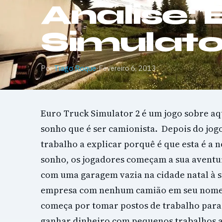
Análise: 
Simulato
Por
Tiago Roque
·
Fevereiro 6, 2013
Euro Truck Simulator 2 é um jogo sobre aq
sonho que é ser camionista. Depois do jo
trabalho a explicar porquê é que esta é a n
sonho, os jogadores começam a sua avent
com uma garagem vazia na cidade natal à s
empresa com nenhum camião em seu nome.
começa por tomar postos de trabalho para
ganhar dinheiro com pequenos trabalhos a