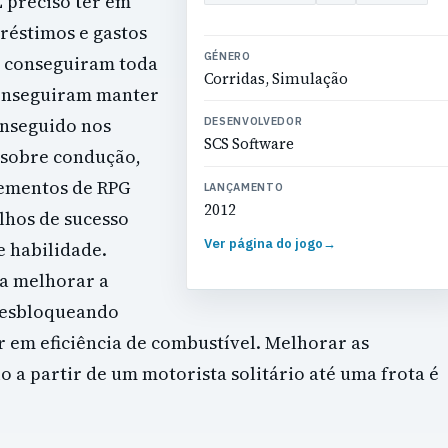
É preciso ter em
réstimos e gastos
GÉNERO
s conseguiram toda
Corridas, Simulação
onseguiram manter
onseguido nos
DESENVOLVEDOR
SCS Software
 sobre condução,
lementos de RPG
LANÇAMENTO
2012
lhos de sucesso
Ver página do jogo
→
e habilidade.
ra melhorar a
 desbloqueando
r em eficiência de combustível. Melhorar as
o a partir de um motorista solitário até uma frota é