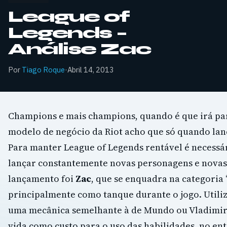
League of
Legends –
Análise Zac
Por
Tiago Roque
·
Abril 14, 2013
Champions e mais champions, quando é que irá pa
modelo de negócio da Riot acho que só quando la
Para manter League of Legends rentável é necessá
lançar constantemente novas personagens e novas 
lançamento foi
Zac
, que se enquadra na categoria 
principalmente como tanque durante o jogo. Utili
uma mecânica semelhante à de Mundo ou Vladimir ou
vida como custo para o uso das habilidades, no ent