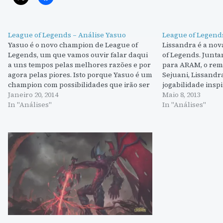
League of Legends – Análise Yasuo
League of Legends
Yasuo é o novo champion de League of
Lissandra é a no
Legends, um que vamos ouvir falar daqui
of Legends. Junt
a uns tempos pelas melhores razões e por
para ARAM, o rem
agora pelas piores. Isto porque Yasuo é um
Sejuani, Lissandr
champion com possibilidades que irão ser
jogabilidade inspi
aproveitadas quando os jogadores
Janeiro 20, 2014
suas habilidades
Maio 8, 2013
souberem realmente o que estão a fazer.
In "Análises"
stun ou slow, faz
In "Análises"
Por agora…
um óptima escolh
como para suppor