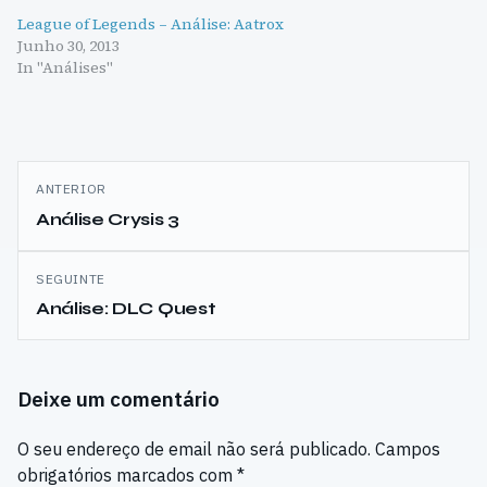
League of Legends – Análise: Aatrox
Junho 30, 2013
In "Análises"
Navegação
ANTERIOR
de
Análise Crysis 3
artigos
SEGUINTE
Análise: DLC Quest
Deixe um comentário
O seu endereço de email não será publicado.
Campos
obrigatórios marcados com
*