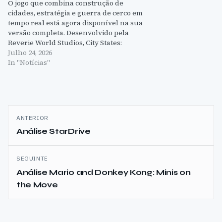
O jogo que combina construção de
cidades, estratégia e guerra de cerco em
tempo real está agora disponível na sua
versão completa. Desenvolvido pela
Reverie World Studios, City States:
Medieval permite aos jogadores construir
Julho 24, 2026
um império comercial a partir de uma
In "Notícias"
única cidade medieval e defendê-lo contra
os grandes poderes.
Navegação
ANTERIOR
de
Análise StarDrive
artigos
SEGUINTE
Análise Mario and Donkey Kong: Minis on
the Move