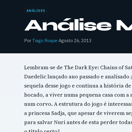
ANÁLISES
Análise 
Por
Tiago Roque
·
Agosto 26, 2013
Lembram-se de The Dark Eye: Chains of Sa
Daedelic lançado ano passado e analisado
sequela desse jogo e continua a história d
bocado, a viver numa pequena casa com a
num corvo. A estrutura do jogo é interessa
a princesa Sadja, que apesar de viverem se
para salvar Nuri antes de esta perder tod
o titulo certo?