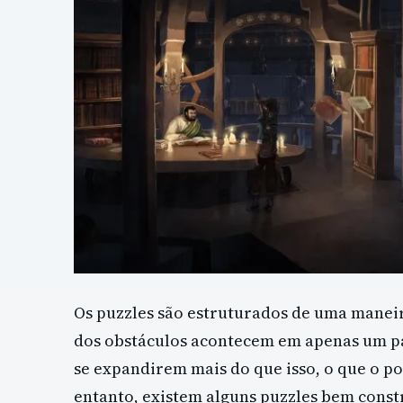
Os puzzles são estruturados de uma manei
dos obstáculos acontecem em apenas um pa
se expandirem mais do que isso, o que o p
entanto, existem alguns puzzles bem const