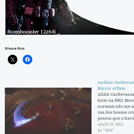
Share this:
Análise Castlevan
Mirror of Fate
Ahhh Castlevania
foste na NES. Mes
normais não me m
um dos bosses cri
pessoa que o hav
depois de gerações
Abril 22, 2013
Castlevania conti
In "3DS"