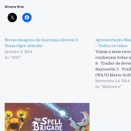
Share this:
Novas imagens de Inazuma Eleven 3:
Apresentação Nint
Team Ogre Attacks!
– Todos os vídeo
Janeiro 9, 2014
Vejam a mais rece
In "3DS"
conheçam todas a
8 - Trailer de feve
Bayonetta 2 - Trai
(Wii U) Mario Golf
(Nintendo 3DS) Ki
Fevereiro 14, 2014
Trailer (Nintendo
In "Historico"