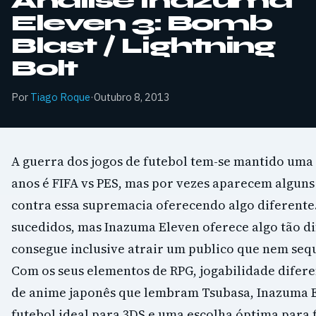
Análise Inazuma
Eleven 3: Bomb
Blast / Lightning
Bolt
Por
Tiago Roque
·
Outubro 8, 2013
A guerra dos jogos de futebol tem-se mantido uma 
anos é FIFA vs PES, mas por vezes aparecem alguns 
contra essa supremacia oferecendo algo diferent
sucedidos, mas Inazuma Eleven oferece algo tão d
consegue inclusive atrair um publico que nem sequ
Com os seus elementos de RPG, jogabilidade difer
de anime japonês que lembram Tsubasa, Inazuma E
futebol ideal para 3DS e uma escolha óptima para 